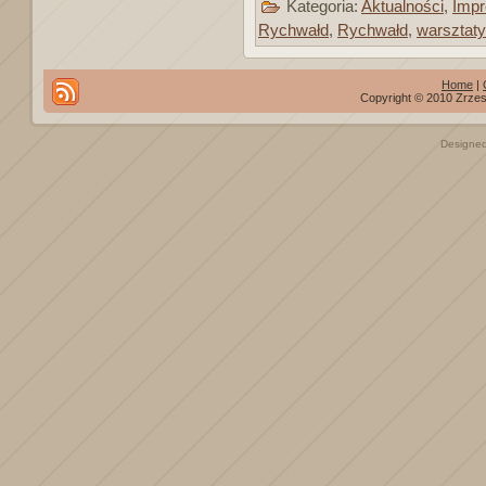
Kategoria:
Aktualności
,
Impr
Rychwałd
,
Rychwałd
,
warsztaty
Home
|
Copyright © 2010 Zrzes
Designe