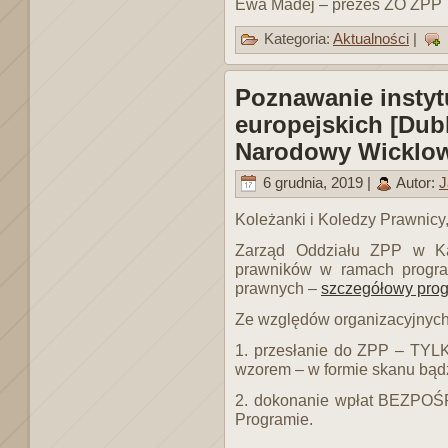
Ewa Madej – prezes ZO ZPP
Kategoria:
Aktualności
|
Poznawanie instyt
europejskich [Dub
Narodowy Wicklo
6 grudnia, 2019 |
Autor:
J
Koleżanki i Koledzy Prawnicy
Zarząd Oddziału ZPP w Ka
prawników w ramach progra
prawnych –
szczegółowy pro
Ze względów organizacyjnych 
1. przesłanie do ZPP – TY
wzorem – w formie skanu bądź 
2. dokonanie wpłat BEZPOŚ
Programie.