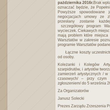
pażdziernika 2016r.
Brak wpła
oznaczać będzie, że Popełnił
Powyższe spowodowane je
negocjacjach umowy ze zle
przesłany zostanie każd
szczegółowy program Wars
wycieczek. Ciekawych miejsc i
mają problem które miejsca 
Warsztatów w zakresie pozn
programie Warsztatów podane 
Łączne koszty uczestni
od osoby.
Koleżanki i Kolegów Artys
szarpidrutów, i artystów twor
zamierzeń artystycznych / w 
czasowych/ – przy czym 
zgłoszeniem/ do 5 września 2
Za Organizatorów
Janusz Solecki
Prezes Zarządu Zrzeszenia P