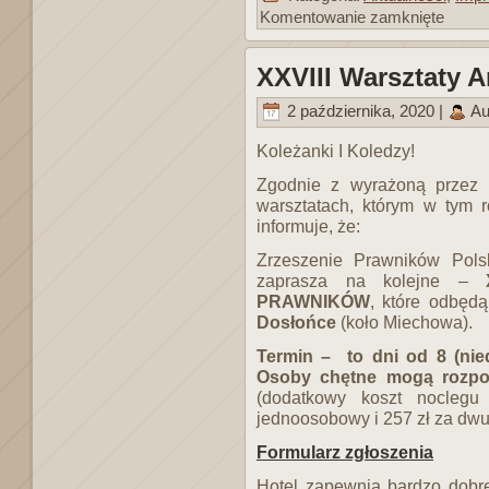
Komentowanie zamknięte
XXVIII Warsztaty 
2 października, 2020 |
Au
Koleżanki I Koledzy!
Zgodnie z wyrażoną przez 
warsztatach, którym w ty
informuje, że:
Zrzeszenie Prawników Pols
zaprasza na kolejne –
PRAWNIKÓW
, które odbęd
Dosłońce
(koło Miechowa).
Termin – to dni od 8 (nied
Osoby chętne mogą rozpoc
(dodatkowy koszt nocleg
jednoosobowy i 257 zł za dw
Formularz zgłoszenia
Hotel zapewnia bardzo dobre