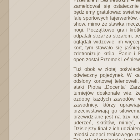
zameldował się ostateczni
będziemy gratulować świetnej
falę sportowych fajerwerków.
show, mimo że stawka meczu 
nogi. Początkowo grali kró
odpalali strzał za strzałem, 
oglądali widzowie, im więcej t
kort, tym stawało się jaśni
zdetronizuje króla. Panie i 
open został Przemek Leśniew
Tuż obok w złotej poświacie
odwieczny pojedynek. W kat
odsłony kortowej telenoweli,
ataki Piotra „Docenta” Zar
turniejów doskonale wie, ż
ozdobę każdych zawodów, w 
zawodnicy, którzy uprawi
przeciwstawiają go siłowemu
przewidziane jest na trzy ru
uderzeń, skrótów, minięć,
Dzisiejszy finał z ich udziałe
młodsi adepci tenisowego rze