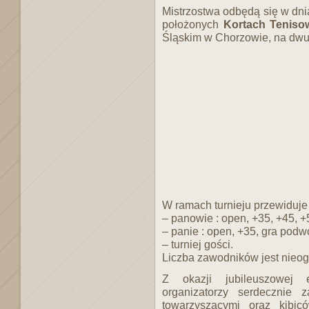
Mistrzostwa odbędą się w dn
położonych
Kortach Teniso
Śląskim w Chorzowie, na dwu
W ramach turnieju przewiduje 
– panowie : open, +35, +45, +
– panie : open, +35, gra podw
– turniej gości.
Liczba zawodników jest nieog
Z okazji jubileuszowej 
organizatorzy serdecznie 
towarzyszącymi oraz kibi