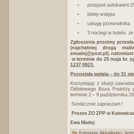
przejazd autokarem 25
•
bilety wstępu
•
usługę przewodnika
•
3 noclegi w hotelu
ze
•
Zgłoszenia prosimy przesła
(najchętniej drogą m
emadej@post.pl), natomiast 
w terminie do 25 maja br.
n
1237 0923.
Pozostała wpłata – do 31 sie
Korzystając z okazji zawiad
Odlotowego Biura Podróży p
terminie 2 – 9 października 
Serdecznie zapraszam !
Prezes ZO ZPP w Katowica
Ewa
Madej
Kategoria:
Aktualności
,
Impr