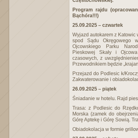
Program rajdu (opracowa
Bąchóra!!!)
25.09.2025 – czwartek
Wyjazd autokarem z Katowic 
spod Sądu Okręgowego w 
Ojcowskiego Parku Narod
Pieskowej Skały i Ojcowa
czasowych, z uwzględnieni
Przewodnikiem będzie „krajan
Przejazd do Podlesic k/Krocz
Zakwaterowanie i obiadokolac
26.09.2025 – piątek
Śniadanie w hotelu. Rajd pie
Trasa: z Podlesic do Rzędko
Morska (zamek do obejrzenia
Górę Aptekę i Górę Sowią. Tra
Obiadokolacja w formie grillo