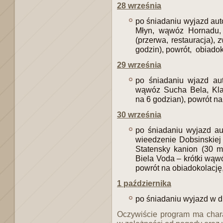
28 września
po śniadaniu wyjazd aut
Młyn, wąwóz Hornadu, 
(przerwa, restauracja), 
godzin), powrót, obiadok
29 września
po śniadaniu wjazd au
wąwóz Sucha Bela, Klast
na 6 godzian), powrót na
30 września
po śniadaniu wyjazd au
wieedzenie Dobsinskiej 
Statensky kanion (30 m
Biela Voda – krótki wąw
powrót na obiadokolację
1 października
po śniadaniu wyjazd w d
Oczywiście program ma char