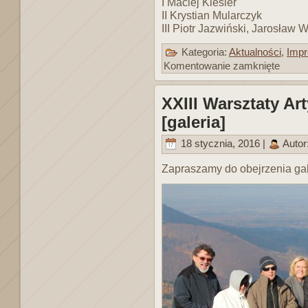
I Maciej Kiesler
II Krystian Mularczyk
III Piotr Jazwiński, Jarosław
Kategoria:
Aktualności
,
Impr
Komentowanie zamknięte
XXIII Warsztaty A
[galeria]
18 stycznia, 2016 |
Autor
Zapraszamy do obejrzenia gale