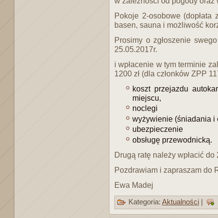
w zależności od pogody oraz 
Pokoje 2-osobowe (dopłata z
basen, sauna i możliwość kor
Prosimy o zgłoszenie swego 
25.05.2017r.
i wpłacenie w tym terminie za
1200 zł (dla członków ZPP 117
koszt przejazdu autoka
miejscu,
noclegi
wyżywienie (śniadania i
ubezpieczenie
obsługę przewodnicką.
Drugą ratę należy wpłacić do 
Pozdrawiam i zapraszam do 
Ewa Madej
Kategoria:
Aktualności
|