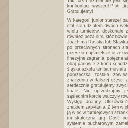
Tak, tak niezmiennie jest si
konfrontacji wyszedł Piotr L
Gratulujemy!
W kategorii junior starszej 
stał się udziałem dwóch we
wielu turniejów, doskonale 
również poza nim, któż bowie
Joachima Rasska lub Sławka 
po przeciwnych stronach sia
przeszło najśmielsze oczekiw
finezyjne zagrania, potężne a
obaj panowie z kortu schodzi
śląska szkoła tenisa musiała
poprzeczka została zawie
znaczenia w dalszej części
serdecznie gratulujemy zwyc
finale. Nie uprzedzajmy 
sąsiednim korcie walczyły r
Występ Joanny Olszówki-Za
znakiem zapytania. Z tym więk
ją więc w turniejowych szran
im skuteczną grą. Dość po
systemie pucharowym zameld