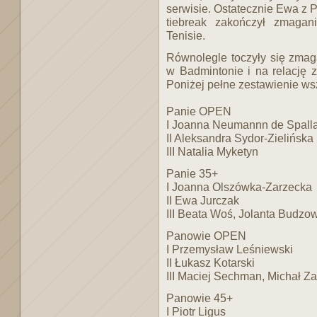
serwisie. Ostatecznie Ewa z P
tiebreak zakończył zmagan
Tenisie.
Równolegle toczyły się zmag
w Badmintonie i na relację 
Poniżej pełne zestawienie ws
Panie OPEN
I Joanna Neumannn de Spalla
II Aleksandra Sydor-Zielińska
III Natalia Myketyn
Panie 35+
I Joanna Olszówka-Zarzecka
II Ewa Jurczak
III Beata Woś, Jolanta Budzo
Panowie OPEN
I Przemysław Leśniewski
II Łukasz Kotarski
III Maciej Sechman, Michał Za
Panowie 45+
I Piotr Ligus