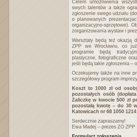
Celem umożliwienia wszyst
swych talentów a także ogra
zgłoszenie swego udziału (do
o planowanych prezentacja
organizacyjno-sprzętowe). O
zorganizowania wystaw i preze
Warsztaty będą też okazją 
ZPP we Wrocławiu, co już 
programie będą tradycyjni
plastyczne, fotograficzne o
jeśli będą takie zgłoszenia –
Oczekujemy także na inne pr
szczegółowy program imprezy
Koszt to 1000 zł od osob
pozostałych osób (dopłata
Zaliczkę w kwocie 500 zł 
pozostałą kwotę – do 30 w
Katowicach nr 68 1050 1214
Serdecznie zapraszamy!
Ewa Madej – prezes ZO ZPP
Formularz zgłoszenia