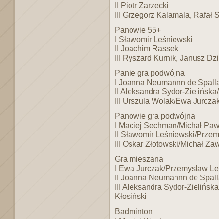
II Piotr Zarzecki
III Grzegorz Kalamala, Rafał 
Panowie 55+
I Sławomir Leśniewski
II Joachim Rassek
III Ryszard Kurnik, Janusz Dz
Panie gra podwójna
I Joanna Neumannn de Spall
II Aleksandra Sydor-Zielińsk
III Urszula Wolak/Ewa Jurcza
Panowie gra podwójna
I Maciej Sechman/Michał Paw
II Sławomir Leśniewski/Prze
III Oskar Złotowski/Michał Za
Gra mieszana
I Ewa Jurczak/Przemysław Le
II Joanna Neumannn de Spall
III Aleksandra Sydor-Zielińsk
Kłosiński
Badminton