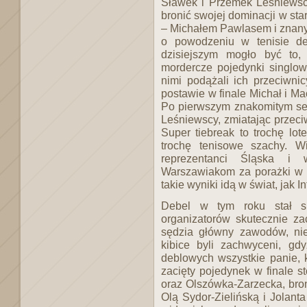
Sławek i Przemek Leśniewscy,
bronić swojej dominacji w sta
– Michałem Pawlasem i zna
o powodzeniu w tenisie de
dzisiejszym mogło być to,
mordercze pojedynki singlow
nimi podążali ich przeciwni
postawie w finale Michał i M
Po pierwszym znakomitym sec
Leśniewscy, zmiatając przeci
Super tiebreak to trochę lot
trochę tenisowe szachy. W
reprezentanci Śląska i 
Warszawiakom za porażki w s
takie wyniki idą w świat, jak 
Debel w tym roku stał s
organizatorów skutecznie zac
sędzia główny zawodów, ni
kibice byli zachwyceni, g
deblowych wszystkie panie, kt
zacięty pojedynek w finale s
oraz Olszówka-Zarzecka, broni
Olą Sydor-Zielińską i Jolant