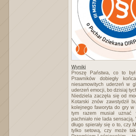
Wyniki
Proszę Państwa, co to był
Prawników dobiegły końc
niesamowitych uderzeń w gli
uderzeń emocji, bo dzisiaj tyc
Niedziela zaczęła się od mo
Kotarski znów zawstydził b
kolejnego faworyta do gry w fi
tym razem musiał uznać w
pachniało nie lada sensacją.
długo spierały się o to, czy
tylko setową, czy może tak
Przemkiem Leśniewskim – ter