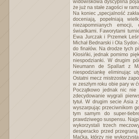
widowiskowa dyscyplina pojaw
że już na stałe zagości w ram
Na koniec „specjalność zakład
doceniają, popełniają wiel
niezapomnianych emocji,
świadkami. Faworytami turnie
Ewa Jurczak i Przemek Leśni
Michał Bednarski i Ola Sydor-Z
do finałów. Na drodze tych p
Kłosińki, jednak pomimo pięk
niespodzianki. W drugim pó
Neumann de Spallart z Ma
niespodziankę eliminując ut
Ostatni mecz mistrzostw zapo
w zeszłym roku obie pary w ć
Początkowo jednak nic nie
zdecydowanie wygrali pierws
tytuł. W drugim secie Asia z
wyszarpując przeciwnikom g
tym samym do super-tiebr
prawdziwego suspensu. Najp
wykorzystali trzech meczowy
desperacko przed przegraną 
Maćka, którzy nie wykorzyst