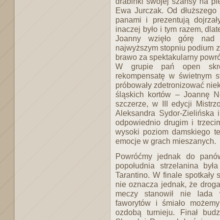
drabinki swojej szansy na pi
Ewa Jurczak. Od dłuższego j
panami i prezentują dojrzały
inaczej było i tym razem, dl
Joanny wzięło górę nad
najwyższym stopniu podium z
brawo za spektakularny powrót
W grupie pań open skro
rekompensatę w świetnym sty
próbowały zdetronizować niek
śląskich kortów – Joannę 
szczerze, w III edycji Mistr
Aleksandra Sydor-Zielińska 
odpowiednio drugim i trzeci
wysoki poziom damskiego te
emocje w grach mieszanych.
Powróćmy jednak do panów
popołudnia strzelanina był
Tarantino. W finale spotkały
nie oznacza jednak, że droga
meczy stanowił nie lada 
faworytów i śmiało możemy
ozdobą turnieju. Finał bud