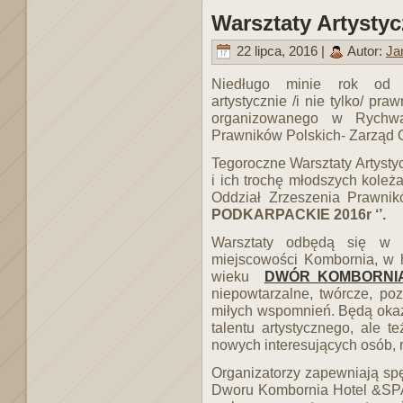
Warsztaty Artysty
22 lipca, 2016 |
Autor:
Ja
Niedługo minie rok od o
artystycznie /i nie tylko/ pra
organizowanego w Rychwa
Prawników Polskich- Zarząd 
Tegoroczne Warsztaty Artysty
i ich trochę młodszych kole
Oddział Zrzeszenia Prawn
PODKARPACKIE 2016r ‘’.
Warsztaty odbędą się w 
miejscowości Kombornia, w hi
wieku
DWÓR KOMBORNI
niepowtarzalne, twórcze, po
miłych wspomnień. Będą okaz
talentu artystycznego, ale 
nowych interesujących osób, 
Organizatorzy zapewniają s
Dworu Kombornia Hotel &SPA,