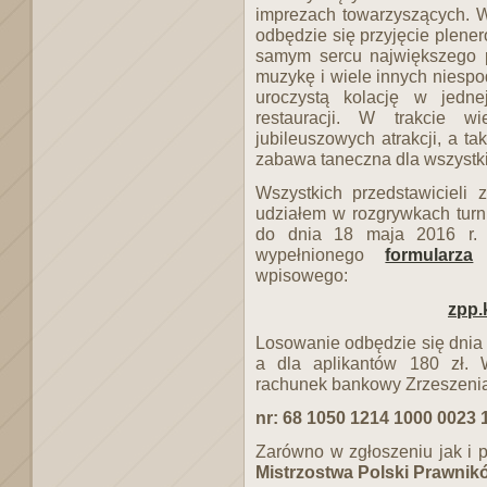
imprezach towarzyszących. W
odbędzie się przyjęcie plen
samym sercu największego p
muzykę i wiele innych niespo
uroczystą kolację w jedne
restauracji. W trakcie w
jubileuszowych atrakcji, a t
zabawa taneczna dla wszystki
Wszystkich przedstawicieli
udziałem w rozgrywkach turn
do dnia 18 maja 2016 r. 
wypełnionego
formularza
w
wpisowego:
zpp.
Losowanie odbędzie się dnia 
a dla aplikantów 180 zł.
rachunek bankowy Zrzeszenia
nr: 68 1050 1214 1000 0023 
Zarówno w zgłoszeniu jak i 
Mistrzostwa Polski Prawnik