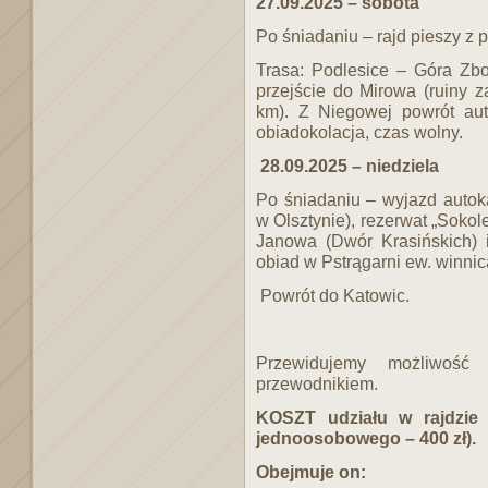
27.09.2025 – sobota
Po śniadaniu – rajd pieszy z
Trasa: Podlesice – Góra Zb
przejście do Mirowa (ruiny 
km). Z Niegowej powrót aut
obiadokolacja, czas wolny.
28.09.2025 – niedziela
Po śniadaniu – wyjazd auto
w Olsztynie), rezerwat „Sokol
Janowa (Dwór Krasińskich) 
obiad w Pstrągarni ew. winnic
Powrót do Katowic.
Przewidujemy możliwość 
przewodnikiem.
KOSZT udziału w rajdzie 
jednoosobowego – 400 zł).
Obejmuje on: