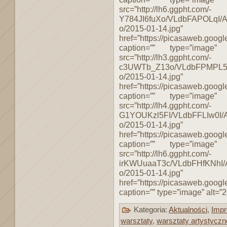
src=”http://lh6.ggpht.com/-
Y784JI6fuXo/VLdbFAPOLqI
o/2015-01-14.jpg”
href=”https://picasaweb.g
caption=”” type=”image”
src=”http://lh3.ggpht.com/-
c3UWTb_Z13o/VLdbFPMPL5I
o/2015-01-14.jpg”
href=”https://picasaweb.g
caption=”” type=”image”
src=”http://lh4.ggpht.com/-
G1YOUKzl5FI/VLdbFFLIw0I
o/2015-01-14.jpg”
href=”https://picasaweb.g
caption=”” type=”image”
src=”http://lh6.ggpht.com/-
irKWUuaaT3c/VLdbFHfKNhI
o/2015-01-14.jpg”
href=”https://picasaweb.g
caption=”” type=”image” alt=”2
Kategoria:
Aktualności
,
Impr
warsztaty
,
warsztaty artystyczn