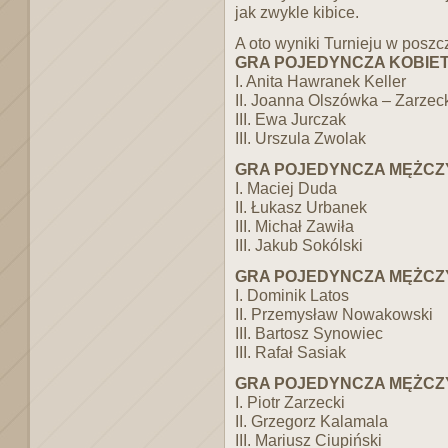
jak zwykle kibice.
A oto wyniki Turnieju w poszc
GRA POJEDYNCZA KOBIE
I. Anita Hawranek Keller
II. Joanna Olszówka – Zarzec
III. Ewa Jurczak
III. Urszula Zwolak
GRA POJEDYNCZA MĘŻCZ
I. Maciej Duda
II. Łukasz Urbanek
III. Michał Zawiła
III. Jakub Sokólski
GRA POJEDYNCZA MĘŻCZY
I. Dominik Latos
II. Przemysław Nowakowski
III. Bartosz Synowiec
III. Rafał Sasiak
GRA POJEDYNCZA MĘŻCZY
I. Piotr Zarzecki
II. Grzegorz Kalamala
III. Mariusz Ciupiński