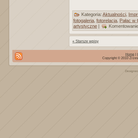
Kategoria:
Aktualności
,
Impr
fotogaleria
,
fotorelacja
,
Pałac w 
artystyczne
|
Komentowanie
« Starsze wpisy
Home
|
Copyright © 2010 Zrzes
Designe