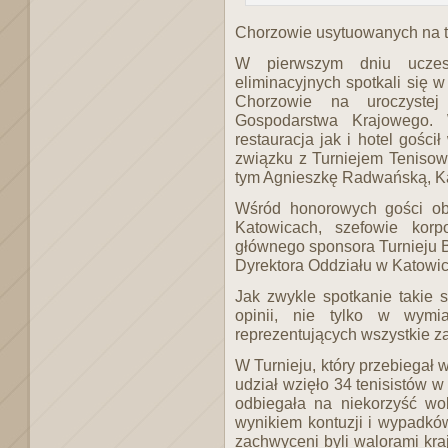
Chorzowie usytuowanych na t
W pierwszym dniu uczest
eliminacyjnych spotkali się w
Chorzowie na uroczystej
Gospodarstwa Krajowego. 
restauracja jak i hotel gości
związku z Turniejem Tenis
tym Agnieszkę Radwańską, Ka
Wśród honorowych gości ob
Katowicach, szefowie korpo
głównego sponsora Turnieju
Dyrektora Oddziału w Katowic
Jak zwykle spotkanie takie 
opinii, nie tylko w wymia
reprezentujących wszystkie 
W Turnieju, który przebiegał w
udział wzięło 34 tenisistów 
odbiegała na niekorzyść wo
wynikiem kontuzji i wypadkó
zachwyceni byli walorami kra