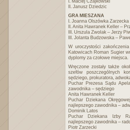
I. Maciej Czajkowski
II. Janusz Dziedzic
GRA MIESZANA
I. Joanna Olszówka Zarzecka 
II. Anita Hawranek Keller –
III. Urszula Zwolak – Jerzy Pi
III. Jolanta Budzowska – Paw
W uroczystości zakończeni
Katowicach Roman Sugier wrę
dyplomy za czołowe miejsca.
Wręczone zostały także oko
szefów poszczególnych kor
sędziego, prokuratora, adwok
Puchar Prezesa Sądu Apela
zawodnika – sędziego
Anita Hawranek Keller
Puchar Dziekana Okręgowe
najlepszego zawodnika – ad
Dominik Latos
Puchar Dziekana Izby R
najlepszego zawodnika – rad
Piotr Zarzecki