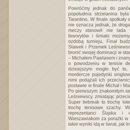
Powróćmy jednak do panów
popołudnia strzelanina był
Tarantino. W finale spotkały
nie oznacza jednak, że droga
meczy stanowił nie lada 
faworytów i śmiało możemy
ozdobą turnieju. Finał bud
Sławek i Przemek Leśniewscy,
bronić swojej dominacji w sta
– Michałem Pawlasem i zna
o powodzeniu w tenisie de
dzisiejszym mogło być to,
mordercze pojedynki singlow
nimi podążali ich przeciwni
postawie w finale Michał i M
Po pierwszym znakomitym sec
Leśniewscy, zmiatając przeci
Super tiebreak to trochę lot
trochę tenisowe szachy. W
reprezentanci Śląska i 
Warszawiakom za porażki w s
takie wyniki idą w świat, jak 