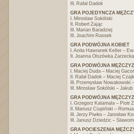
III. Rafał Dadok
GRA POJEDYNCZA MĘŻCZY
I. Mirosław Sokólski
II. Robert Zając
III. Marian Baradziej
III. Joachim Rassek
GRA PODWÓJNA KOBIET
I. Anita Hawranek Keller – Ew
II. Joanna Olszówka Zarzecka
GRA PODWÓJNA MĘŻCZYZN
I. Maciej Duda – Maciej Gaco
II. Rafał Dadok – Maciej Czaj
III. Przemysław Nowakowski 
III. Mirosław Sokólski – Jakub
GRA PODWÓJNA MĘŻCZYZN
I. Grzegorz Kalamala – Piotr 
II. Mariusz Ciupiński – Romua
III. Jerzy Piwko – Jarosław K
III. Janusz Dziedzic – Sławom
GRA POCIESZENIA MĘŻCZ