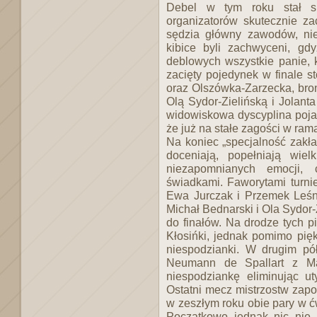
Debel w tym roku stał s
organizatorów skutecznie zac
sędzia główny zawodów, ni
kibice byli zachwyceni, g
deblowych wszystkie panie, kt
zacięty pojedynek w finale s
oraz Olszówka-Zarzecka, broni
Olą Sydor-Zielińską i Jolant
widowiskowa dyscyplina pojaw
że już na stałe zagości w ram
Na koniec „specjalność zakład
doceniają, popełniają wiel
niezapomnianych emocji,
świadkami. Faworytami turnie
Ewa Jurczak i Przemek Leśni
Michał Bednarski i Ola Sydor-Z
do finałów. Na drodze tych p
Kłosińki, jednak pomimo pięk
niespodzianki. W drugim pó
Neumann de Spallart z Ma
niespodziankę eliminując ut
Ostatni mecz mistrzostw zapo
w zeszłym roku obie pary w ć
Początkowo jednak nic nie