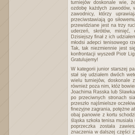
turniejów doskonale wie, ż
ozdobę każdych zawodów, w 
zawodnicy, którzy uprawi
przeciwstawiają go siłowemu
przewidziane jest na trzy ru
uderzeń, skrótów, minięć,
Dzisiejszy finał z ich udziałe
młodsi adepci tenisowego rze
Tak, tak niezmiennie jest si
konfrontacji wyszedł Piotr L
Gratulujemy!
W kategorii junior starszej 
stał się udziałem dwóch we
wielu turniejów, doskonale 
również poza nim, któż bowie
Joachima Rasska lub Sławka 
po przeciwnych stronach sia
przeszło najśmielsze oczekiw
finezyjne zagrania, potężne a
obaj panowie z kortu schodzi
śląska szkoła tenisa musiała
poprzeczka została zawie
znaczenia w dalszej części