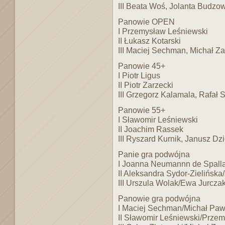
III Beata Woś, Jolanta Budzo
Panowie OPEN
I Przemysław Leśniewski
II Łukasz Kotarski
III Maciej Sechman, Michał Za
Panowie 45+
I Piotr Ligus
II Piotr Zarzecki
III Grzegorz Kalamala, Rafał 
Panowie 55+
I Sławomir Leśniewski
II Joachim Rassek
III Ryszard Kurnik, Janusz Dz
Panie gra podwójna
I Joanna Neumannn de Spall
II Aleksandra Sydor-Zielińsk
III Urszula Wolak/Ewa Jurcza
Panowie gra podwójna
I Maciej Sechman/Michał Paw
II Sławomir Leśniewski/Prze