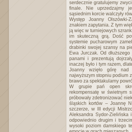
serdecznie gratulujemy zwyc
finale. Nie uprzedzajmy 
sąsiednim korcie walczyły r
Występ Joanny Olszówki-Za
znakiem zapytania. Z tym więk
ją więc w turniejowych szran
im skuteczną grą. Dość po
systemie pucharowym zameld
drabinki swojej szansy na pi
Ewa Jurczak. Od dłuższego j
panami i prezentują dojrzały
inaczej było i tym razem, dl
Joanny wzięło górę nad
najwyższym stopniu podium z
brawo za spektakularny powrót
W grupie pań open skro
rekompensatę w świetnym sty
próbowały zdetronizować niek
śląskich kortów – Joannę 
szczerze, w III edycji Mistr
Aleksandra Sydor-Zielińska 
odpowiednio drugim i trzeci
wysoki poziom damskiego te
emocje w grach mieszanych.