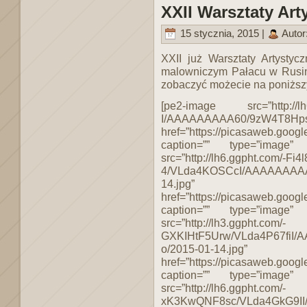
XXII Warsztaty Ar
15 stycznia, 2015 |
Autor
XXII już Warsztaty Artysty
malowniczym Pałacu w Rusin
zobaczyć możecie na poniższ
[pe2-image src=”http://lh
I/AAAAAAAAA60/9zW4T8Hpsjc
href=”https://picasaweb.g
caption=”” type=”image”
src=”http://lh6.ggpht.com/-Fi4
4/VLda4KOSCcI/AAAAAAAAA6
14.jpg”
href=”https://picasaweb.g
caption=”” type=”image”
src=”http://lh3.ggpht.com/-
GXKIHtF5Urw/VLda4P67fiI/
o/2015-01-14.jpg”
href=”https://picasaweb.g
caption=”” type=”image”
src=”http://lh6.ggpht.com/-
xK3KwQNF8sc/VLda4GkG9II/