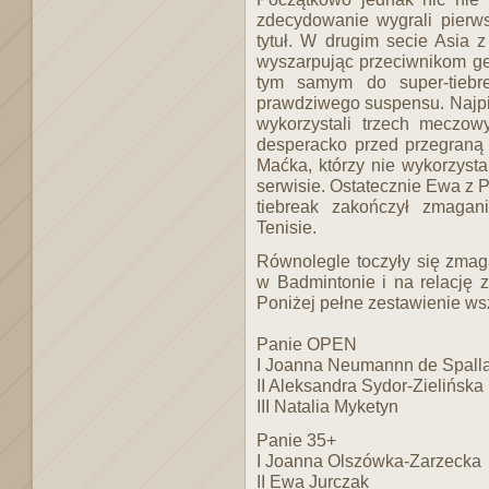
zdecydowanie wygrali pierws
tytuł. W drugim secie Asia z
wyszarpując przeciwnikom g
tym samym do super-tiebr
prawdziwego suspensu. Najp
wykorzystali trzech meczowy
desperacko przed przegraną 
Maćka, którzy nie wykorzyst
serwisie. Ostatecznie Ewa z P
tiebreak zakończył zmagan
Tenisie.
Równolegle toczyły się zmag
w Badmintonie i na relację 
Poniżej pełne zestawienie ws
Panie OPEN
I Joanna Neumannn de Spalla
II Aleksandra Sydor-Zielińska
III Natalia Myketyn
Panie 35+
I Joanna Olszówka-Zarzecka
II Ewa Jurczak