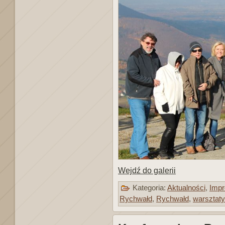
Wejdź do galerii
Kategoria:
Aktualności
,
Impr
Rychwałd
,
Rychwałd
,
warsztaty