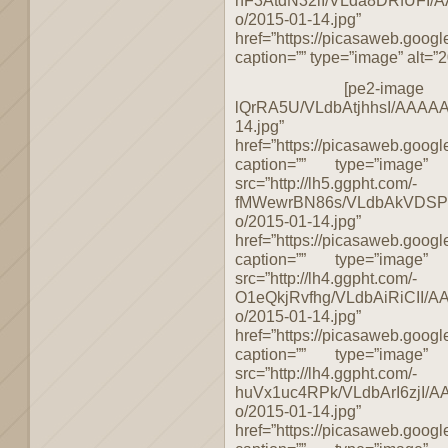
o/2015-01-14.jpg”
href=”https://picasaweb.g
caption=”” type=”image” alt=”2
[pe2-image src=”h
lQrRA5U/VLdbAtjhhsI/AAAAA
14.jpg”
href=”https://picasaweb.g
caption=”” type=”image”
src=”http://lh5.ggpht.com/-
fMWewrBN86s/VLdbAkVDSPI
o/2015-01-14.jpg”
href=”https://picasaweb.g
caption=”” type=”image”
src=”http://lh4.ggpht.com/-
O1eQkjRvfhg/VLdbAiRiCII/
o/2015-01-14.jpg”
href=”https://picasaweb.g
caption=”” type=”image”
src=”http://lh4.ggpht.com/-
huVx1uc4RPk/VLdbArI6zjI/A
o/2015-01-14.jpg”
href=”https://picasaweb.g