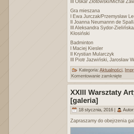
III Oskar Złotowski/Michał Za
Gra mieszana
I Ewa Jurczak/Przemysław Le
II Joanna Neumannn de Spall
III Aleksandra Sydor-Zielińsk
Kłosiński
Badminton
I Maciej Kiesler
II Krystian Mularczyk
III Piotr Jazwiński, Jarosław
Kategoria:
Aktualności
,
Impr
Komentowanie zamknięte
XXIII Warsztaty A
[galeria]
18 stycznia, 2016 |
Autor
Zapraszamy do obejrzenia gale