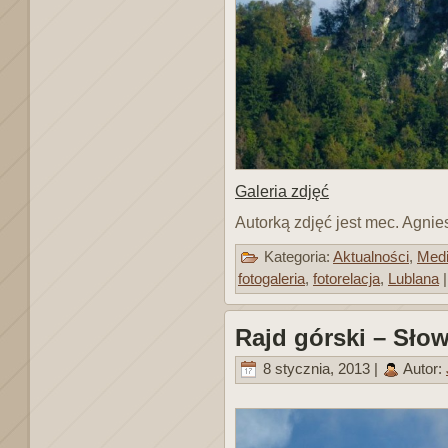
Galeria zdjęć
Autorką zdjęć jest mec. Agnie
Kategoria:
Aktualności
,
Med
fotogaleria
,
fotorelacja
,
Lublana
Rajd górski – Sło
8 stycznia, 2013 |
Autor: