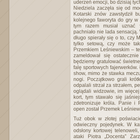
uderzeń emocji, bo dzisiaj tyc
Niedziela zaczęła się od mo
Kotarski znów zawstydził b
kolejnego faworyta do gry w fi
tym razem musiał uznać w
pachniało nie lada sensacją.
długo spierały się o to, czy
tylko setową, czy może tak
Przemkiem Leśniewskim – ter
zameldował się ostateczni
będziemy gratulować świetnej
falę sportowych fajerwerków.
show, mimo że stawka meczu 
nogi. Początkowo grali kró
odpalali strzał za strzałem, 
oglądali widzowie, im więcej t
kort, tym stawało się jaśni
zdetronizuje króla. Panie i 
open został Przemek Leśniew
Tuż obok w złotej poświacie
odwieczny pojedynek. W kat
odsłony kortowej telenoweli,
ataki Piotra „Docenta” Zar