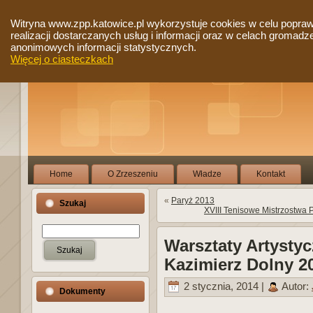
Witryna www.zpp.katowice.pl wykorzystuje cookies w celu popra
realizacji dostarczanych usług i informacji oraz w celach gromadz
anonimowych informacji statystycznych.
Więcej o ciasteczkach
Home
O Zrzeszeniu
Władze
Kontakt
«
Paryż 2013
Szukaj
XVIII Tenisowe Mistrzostwa 
Warsztaty Artysty
Kazimierz Dolny 2
2 stycznia, 2014 |
Autor:
Dokumenty