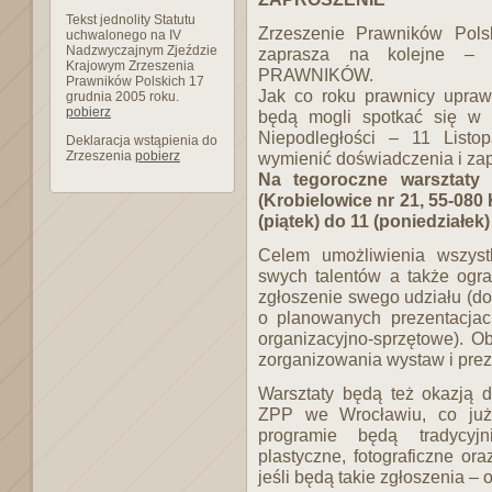
Tekst jednolity Statutu
Zrzeszenie Prawników Pols
uchwalonego na IV
Nadzwyczajnym Zjeździe
zaprasza na kolejne 
Krajowym Zrzeszenia
PRAWNIKÓW.
Prawników Polskich 17
Jak co roku prawnicy uprawi
grudnia 2005 roku.
pobierz
będą mogli spotkać się w 
Niepodległości – 11 Listo
Deklaracja wstąpienia do
Zrzeszenia
pobierz
wymienić doświadczenia i zap
Na tegoroczne warsztaty
(Krobielowice nr 21, 55-080 
(piątek) do 11 (poniedziałek)
Celem umożliwienia wszyst
swych talentów a także ogra
zgłoszenie swego udziału (do
o planowanych prezentacja
organizacyjno-sprzętowe). O
zorganizowania wystaw i preze
Warsztaty będą też okazją 
ZPP we Wrocławiu, co już 
programie będą tradycyjni
plastyczne, fotograficzne o
jeśli będą takie zgłoszenia –